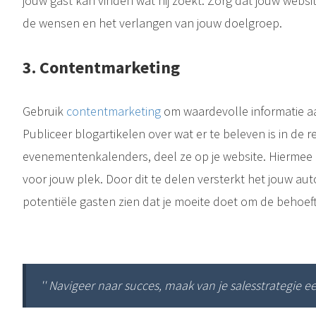
jouw gast kan vinden wat hij zoekt. Zorg dat jouw website 
de wensen en het verlangen van jouw doelgroep.
3. Contentmarketing
Gebruik
contentmarketing
om waardevolle informatie aa
Publiceer blogartikelen over wat er te beleven is in de r
evenementenkalenders, deel ze op je website. Hiermee 
voor jouw plek. Door dit te delen versterkt het jouw auto
potentiële gasten zien dat je moeite doet om de behoeft
'' Navigeer naar succes, maak van je salesstrategie ee