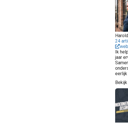
Harol
24 art
web
Ik hel
jaar e
Samen 
onders
eerlijk
Bekijk