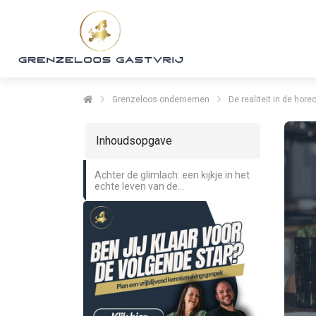
m anoniem
nformatie te
erzamelen over
et gedrag van een
ezoeker op de
ebsite.
Grenzeloos ondernemen
De realiteit in de hore
arketing
Inhoudsopgave
arketingcookies
orden gebruikt
Achter de glimlach: een kijkje in het
m bezoekers te
echte leven van de
olgen op de
horecaondernemer
ebsite. Hierdoor
unnen website-
igenaren relevante
dvertenties tonen
ebaseerd op het
edrag van deze