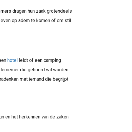
nemers dragen hun zaak grotendeels
te even op adem te komen of om stil
 een
hotel
leidt of een camping
ondernemer die gehoord wil worden.
l nadenken met iemand die begrijpt
 kan en het herkennen van de zaken