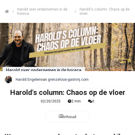
Harold over ondernemen in de
Harold's column: Chaos op de
horeca
vloer
ngen
 policy
oneel
Harold over ondernemen in de horeca
onele
Harold Engelen
van
grenzeloos-gastvrij.com
s zijn
Harold's column: Chaos op de vloer
kelijk om
bsite te
02/20/2025
2 min
0
ken. Ze
 gebruikt
Inhoud
asisfuncties
der deze