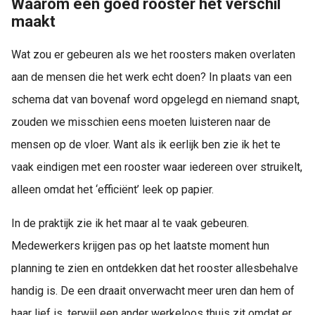
Waarom een goed rooster het verschil
s kan de
maakt
e niet
oneren.
Wat zou er gebeuren als we het roosters maken overlaten
ieken
aan de mensen die het werk echt doen? In plaats van een
ische
schema dat van bovenaf word opgelegd en niemand snapt,
s worden
zouden we misschien eens moeten luisteren naar de
kt om
em
mensen op de vloer. Want als ik eerlijk ben zie ik het te
tie te
vaak eindigen met een rooster waar iedereen over struikelt,
elen over
alleen omdat het ‘efficiënt’ leek op papier.
drag van
zoeker op
In de praktijk zie ik het maar al te vaak gebeuren.
site.
Medewerkers krijgen pas op het laatste moment hun
ing
planning te zien en ontdekken dat het rooster allesbehalve
ingcookies
handig is. De een draait onverwacht meer uren dan hem of
 gebruikt
oekers te
haar lief is, terwijl een ander werkeloos thuis zit omdat er