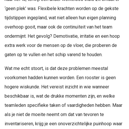
 op de
‘geen plek’ was. Flexibele krachten worden op de gekste
e. Hierdoor
tijdstippen ingepland, wat niet alleen hun eigen planning
 website-
ren
overhoop gooit, maar ook de continuïteit van het team
nte
ondermijnt. Het gevolg? Demotivatie, irritatie en een hoop
enties
extra werk voor de mensen op de vloer, die proberen de
gebaseerd
 gedrag van
gaten op te vullen en het schip varend te houden.
ezoeker.
Wat me echt stoort, is dat deze problemen meestal
voorkomen hadden kunnen worden. Een rooster is geen
uren
hogere wiskunde. Het vereist inzicht in wie wanneer
beschikbaar is, wat de drukke momenten zijn, en welke
teamleden specifieke taken of vaardigheden hebben. Maar
als je niet de moeite neemt om dat van tevoren te
inventariseren, krijg je een onoverzichtelijke puinhoop waar